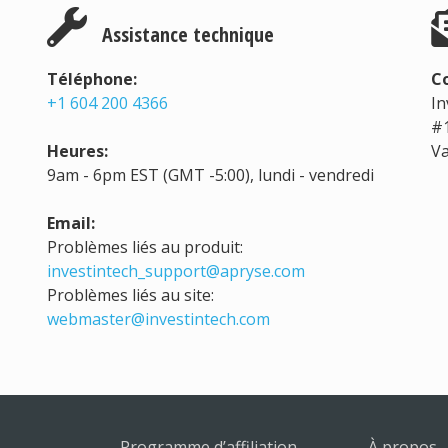
Assistance technique
Téléphone:
Co
+1 604 200 4366
In
#1
Heures:
Va
9am - 6pm EST (GMT -5:00), lundi - vendredi
Email:
Problèmes liés au produit:
investintech_support@apryse.com
Problèmes liés au site:
webmaster@investintech.com
Programme d’affiliation
À propos